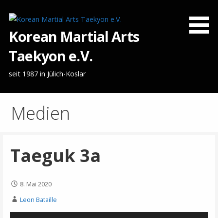
Zum
Inhalt
springen
Korean Martial Arts
Taekyon e.V.
seit 1987 in Jülich-Koslar
Medien
Taeguk 3a
8. Mai 2020
Leon Bataille
Video-