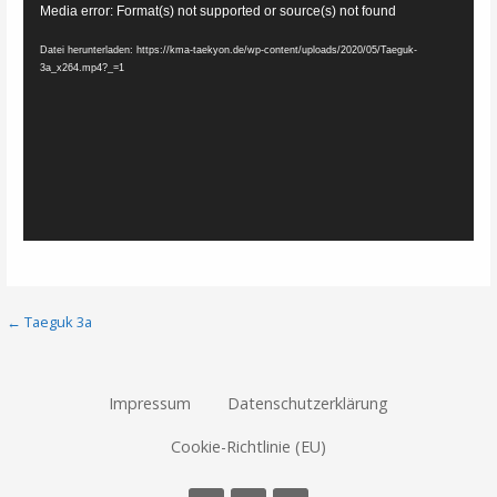
Media error: Format(s) not supported or source(s) not found
Player
Datei herunterladen: https://kma-taekyon.de/wp-content/uploads/2020/05/Taeguk-
3a_x264.mp4?_=1
Beitragsnavigation
← Taeguk 3a
Impressum
Datenschutzerklärung
Cookie-Richtlinie (EU)