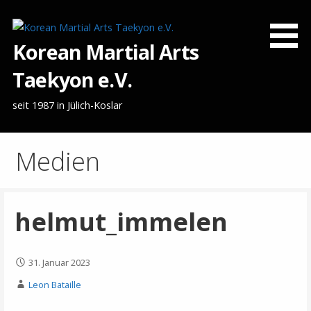
Zum
Inhalt
springen
Korean Martial Arts
Taekyon e.V.
seit 1987 in Jülich-Koslar
Medien
helmut_immelen
31. Januar 2023
Leon Bataille