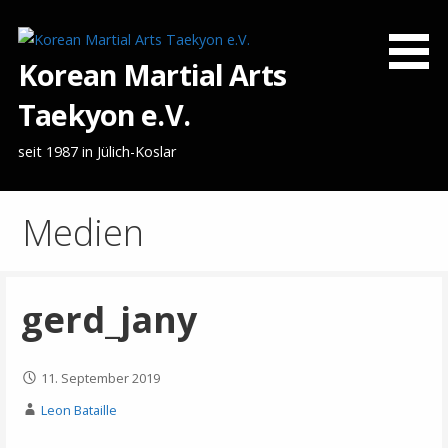
Zum
Inhalt
springen
Korean Martial Arts
Taekyon e.V.
seit 1987 in Jülich-Koslar
Medien
gerd_jany
11. September 2019
Leon Bataille