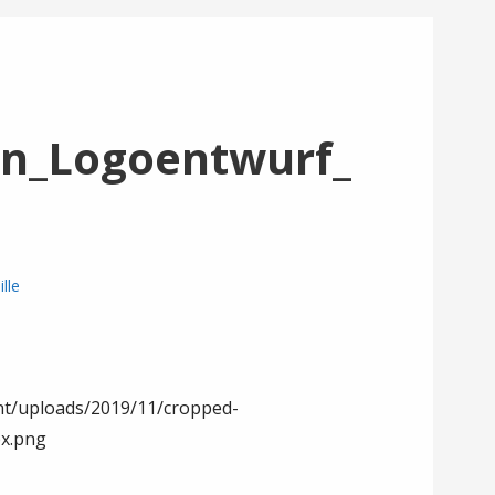
n_Logoentwurf_
lle
nt/uploads/2019/11/cropped-
x.png