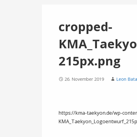
cropped-
KMA_Taekyo
215px.png
26. November 2019
Leon Batai
https://kma-taekyon.de/wp-conte
KMA_Taekyon_Logoentwurf_215p