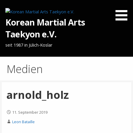
Zum
Inhalt
springen
Korean Martial Arts
Taekyon e.V.
seit 1987 in Jülich-Koslar
Medien
arnold_holz
11. September 2019
Leon Bataille