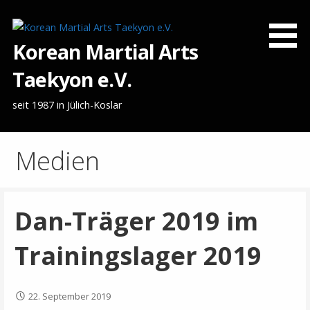
Zum
Inhalt
springen
Korean Martial Arts
Taekyon e.V.
seit 1987 in Jülich-Koslar
Medien
Dan-Träger 2019 im
Trainingslager 2019
22. September 2019