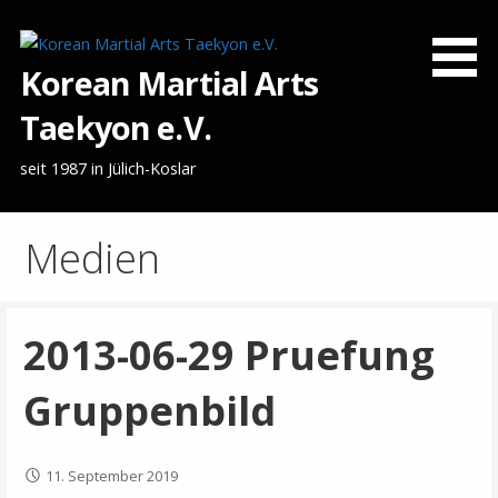
Zum
Inhalt
springen
Korean Martial Arts
Taekyon e.V.
seit 1987 in Jülich-Koslar
Medien
2013-06-29 Pruefung
Gruppenbild
11. September 2019